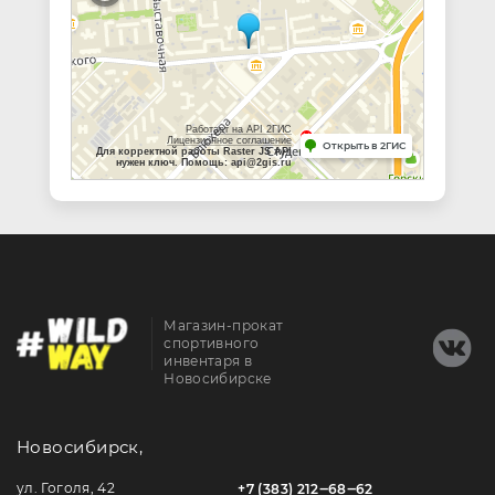
Работает на API 2ГИС
Лицензионное соглашение
Открыть в 2ГИС
Для корректной работы Raster JS API
нужен ключ. Помощь: api@2gis.ru
Магазин-прокат
спортивного
инвентаря в
Новосибирске
Новосибирск,
ул. Гоголя, 42
+7 (383) 212‒68‒62