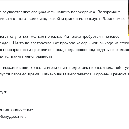
е осуществляют специалисты нашего велосервиса. Велоремонт
мости от того, велосипед какой марки он использует. Даже самые
могут случаться мелкие поломки. Им также требуется плановое
лодок. Никто не застрахован от прокола камеры или выхода из стр
бо неисправности приходите к нам, ведь проще подождать нескольк
ак устранить неисправность.
 выравнивание колес, замена спиц, подготовка велосипеда, обслуж
спустя какое-то время. Однако нами выполняется и срочный ремонт
луги:
я гидравлические.
оборудования.