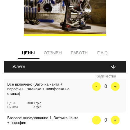
ЦЕНЫ
ОТЗЫВЫ
РАБОТЫ
F.A.Q
Услуги
Количество
Всё включено (Заточка канта +
0
парафин + заливка + шлифовка на
станке)
Цена
3000 руб
Сумма
0 руб
Базовое обслуживание 1. Заточка канта
0
+ парафин